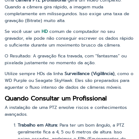
Uma
câmera PTZ profissional
gera um vídeo complexo.
Quando a câmera gira rápido, a imagem muda
completamente em milissegundos. Isso exige uma taxa de
gravação (Bitrate) muito alta.
Se você usar um
HD
comum de computador no seu
gravador, ele pode não conseguir escrever os dados rápido
o suficiente durante um movimento brusco da câmera.
O Resultado: A gravação fica travada, com “fantasmas” ou
pixelada justamente no momento da ação.
Utilize sempre HDs da linha
Surveillance (Vigilância)
, como o
WD Purple ou Seagate SkyHawk. Eles são preparados para
aguentar o fluxo intenso de dados de câmeras móveis.
Quando Consultar um Profissional
A instalação de uma PTZ envolve riscos e conhecimentos
avançados.
Trabalho em Altura:
Para ter um bom ângulo, a PTZ
geralmente fica a 4, 5 ou 6 metros de altura. Isso
exige escadas, andaimes e EPIs (Equipamentos de