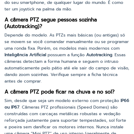
do seu smartphone, de qualquer lugar do mundo. É como
ter um joystick na palma da mão.
A câmera PTZ segue pessoas sozinha
(Autotracking)?
Depende do modelo. As PTZs mais básicas (ou antigas) só
se movem se você comandar manualmente ou se programar
uma ronda fixa. Porém, os modelos mais modernos com
Inteligência Artificial
possuem a função
Autotracking
. Essas
câmeras detectam a forma humana e seguem o intruso
automaticamente pelo pátio até ele sair do campo de visão,
dando zoom sozinhas. Verifique sempre a ficha técnica
antes de comprar.
A câmera PTZ pode ficar na chuva e no sol?
Sim, desde que seja um modelo externo com proteção
IP66
ou IP67
. Câmeras PTZ profissionais (Speed Domes) são
construídas com carcaças metálicas robustas e vedação
reforçada justamente para suportar tempestades, sol forte
e poeira sem danificar os motores internos. Nunca instale
uma câmera “Mini PTZ” de uso interno (geralmente de