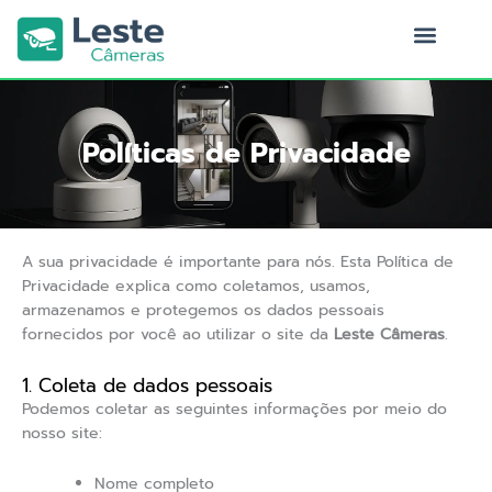
Ir
para
o
Quem Somos
conteúdo
Políticas de Privacidade
A sua privacidade é importante para nós. Esta Política de
Privacidade explica como coletamos, usamos,
armazenamos e protegemos os dados pessoais
fornecidos por você ao utilizar o site da
Leste Câmeras
.
1. Coleta de dados pessoais
Podemos coletar as seguintes informações por meio do
nosso site:
Nome completo