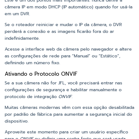
Este é um dos pontos mais importantes: nunca deixe a
câmera IP em modo DHCP (IP automático) quando for usá-la
em um DVR.
Se o roteador reiniciar e mudar o IP da câmera, o DVR
perderá a conexão e as imagens ficarão fora do ar
indefinidamente.
Acesse a interface web da câmera pelo navegador e altere
as configurações de rede para “Manual” ou “Estático”,
definindo um número fixo.
Ativando o Protocolo ONVIF
Se a sua câmera não for JFL, você precisará entrar nas
configurações de segurança e habilitar manualmente o
protocolo de integração
ONVIF
.
Muitas câmeras modernas vêm com essa opção desabilitada
por padrão de fábrica para aumentar a segurança inicial do
dispositivo.
Aproveite este momento para criar um usuário específico
para o
ONVIF
ou definir uma senha forte que será usada