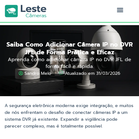
Ir
para
o
Quem Somos
conteúdo
Saiba Como Adicionar Câmera IP no DVR
JFL de Forma Prática e Eficaz
Aprenda como adicionar câmera IP no DVR JFL de
forma fácil e rápida.
Sandro Melo
Atualizado em 31/03/2026
A segurança eletrônica moderna exige integração, e muitos
de nós enfrentam o desafio de conectar câmeras IP a um
sistema DVR já existente. Expandir a vigilância pode
parecer complexo, mas é totalmente possível.