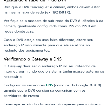
Ajustando a Faixa de IP do DVR
Para que o DVR “enxergue” a câmera, ambos devem estar
na mesma faixa de rede (ex: 192.168.1.X).
Verifique se a máscara de sub-rede do DVR é idêntica à da
câmera, geralmente configurada como 255.255.255.0 em
redes domésticas.
Caso o DVR esteja em uma faixa diferente, altere seu
endereço IP manualmente para que ele se alinhe ao
restante dos equipamentos.
Verificando o Gateway e DNS
O
Gateway
deve ser o endereço IP do seu roteador de
internet, permitindo que o sistema tenha acesso externo se
necessário.
Configurar os servidores
DNS
(como os do Google: 8.8.8.8)
garante que o DVR consiga se comunicar com os
servidores de nuvem.
Esses ajustes são fundamentais não apenas para a câmera