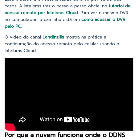
casos. A Intelbras traz o passo a passo oficial no
tutorial de
acesso remoto por Intelbras Cloud
. Para ver o mesmo DVR
no computador, o caminho está em
como acessar o DVR
pelo PC
.
O vídeo do canal
Landinzilla
mostra na prática a
configuração do acesso remoto pelo celular usando o
Intelbras Cloud:
Por que a nuvem funciona onde o DDNS