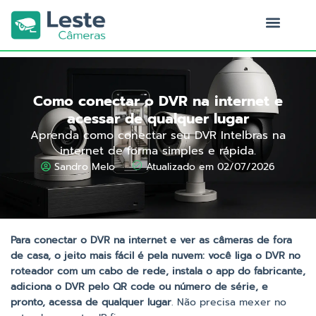
Ir
para
o
Quem Somos
conteúdo
Como conectar o DVR na internet e
acessar de qualquer lugar
Aprenda como conectar seu DVR Intelbras na
internet de forma simples e rápida.
Sandro Melo
Atualizado em 02/07/2026
Para conectar o DVR na internet e ver as câmeras de fora
de casa, o jeito mais fácil é pela nuvem: você liga o DVR no
roteador com um cabo de rede, instala o app do fabricante,
adiciona o DVR pelo QR code ou número de série, e
pronto, acessa de qualquer lugar
. Não precisa mexer no