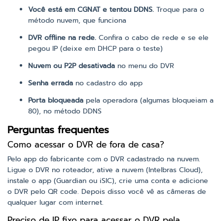
Você está em CGNAT e tentou DDNS.
Troque para o
método nuvem, que funciona
DVR offline na rede.
Confira o cabo de rede e se ele
pegou IP (deixe em DHCP para o teste)
Nuvem ou P2P desativada
no menu do DVR
Senha errada
no cadastro do app
Porta bloqueada
pela operadora (algumas bloqueiam a
80), no método DDNS
Perguntas frequentes
Como acessar o DVR de fora de casa?
Pelo app do fabricante com o DVR cadastrado na nuvem.
Ligue o DVR no roteador, ative a nuvem (Intelbras Cloud),
instale o app (Guardian ou iSIC), crie uma conta e adicione
o DVR pelo QR code. Depois disso você vê as câmeras de
qualquer lugar com internet.
Preciso de IP fixo para acessar o DVR pela