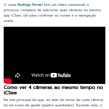
O canal
Rodrigo Ferrari
tem um vídeo mostrando o
processo completo de adicionar duas câmeras no mesmo
app iCSee, útil para confirmar os ícones e a navegação
exata:
Como ver 4 câmeras ao mesmo tempo no
iCSee
Na tela principal do app, ao lado do nome de cada câmera,
há um ícone de grade (quatro quadrados). Tocando nele, o