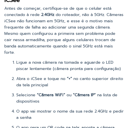
iCSee
Antes de começar, certifique-se de que o celular está
conectado à rede
2.4GHz
do roteador, não à 5GHz. Câmeras
iCSee não funcionam em 5GHz, e esse é o motivo mais
frequente de falha ao adicionar uma segunda câmera.
Mesmo quem configurou a primeira sem problema pode
cair nessa armadilha, porque alguns celulares trocam de
banda automaticamente quando o sinal 5GHz está mais
forte.
Ligue a nova câmera na tomada e aguarde o LED
piscar lentamente (câmera pronta para configuração)
Abra o iCSee e toque no
“+”
no canto superior direito
da tela principal
Selecione
“Câmera WiFi”
ou
“Câmera IP”
na lista de
dispositivos
O app vai mostrar o nome da sua rede 2.4GHz e pedir
a senha
O app gera um QR code na tela: aponte a câmera