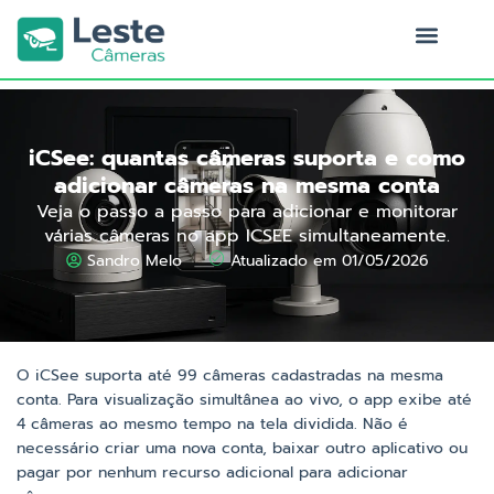
Ir
para
o
Quem Somos
conteúdo
iCSee: quantas câmeras suporta e como
adicionar câmeras na mesma conta
Veja o passo a passo para adicionar e monitorar
várias câmeras no app ICSEE simultaneamente.
Sandro Melo
Atualizado em 01/05/2026
O iCSee suporta até 99 câmeras cadastradas na mesma
conta. Para visualização simultânea ao vivo, o app exibe até
4 câmeras ao mesmo tempo na tela dividida. Não é
necessário criar uma nova conta, baixar outro aplicativo ou
pagar por nenhum recurso adicional para adicionar