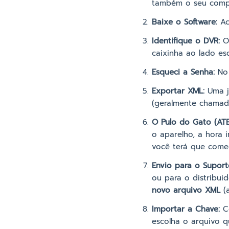
também o seu comp
Baixe o Software:
Ace
Identifique o DVR:
O 
caixinha ao lado es
Esqueci a Senha:
No 
Exportar XML:
Uma ja
(geralmente chamado
O Pulo do Gato (AT
o aparelho, a hora 
você terá que come
Envio para o Suport
ou para o distribui
novo arquivo XML
(a
Importar a Chave:
Co
escolha o arquivo q