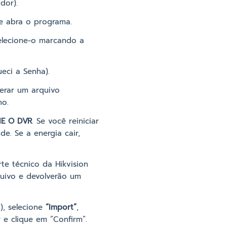
dor).
e e abra o programa.
Selecione-o marcando a
eci a Senha).
erar um arquivo
ho.
IE O DVR
. Se você reiniciar
e. Se a energia cair,
te técnico da Hikvision
quivo e devolverão um
), selecione
“Import”
,
 e clique em “Confirm”.