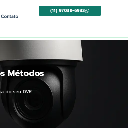
(11) 97038-6933
Contato
os Métodos
ica do seu DVR