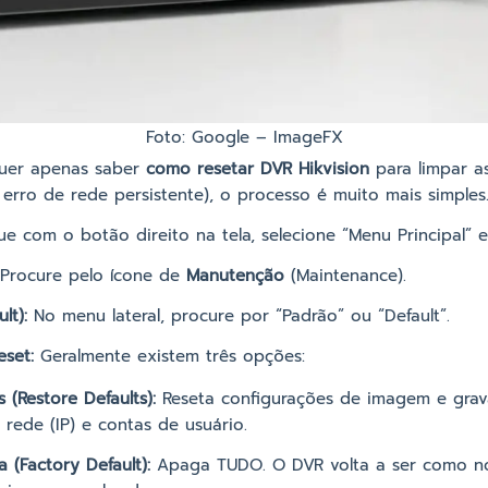
Foto: Google – ImageFX
quer apenas saber
como resetar DVR Hikvision
para limpar a
 erro de rede persistente), o processo é muito mais simples
ue com o botão direito na tela, selecione “Menu Principal” e
Procure pelo ícone de
Manutenção
(Maintenance).
lt):
No menu lateral, procure por “Padrão” ou “Default”.
eset:
Geralmente existem três opções:
 (Restore Defaults):
Reseta configurações de imagem e gra
rede (IP) e contas de usuário.
 (Factory Default):
Apaga TUDO. O DVR volta a ser como nov