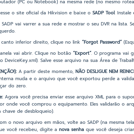
utador (PC ou Notebook) na mesma rede (no mesmo rotea
sse o site oficial da Hikvision e baixe o
SADP Tool
. Instal
SADP vai varrer a sua rede e mostrar o seu DVR na lista. 
querdo.
canto inferior direito, clique no link
“Forgot Password”
(Esqu
nela vai abrir. Clique no botão
“Export”
. O programa vai g
 DeviceKey.xml). Salve esse arquivo na sua Área de Trabal
ENÇÃO!):
A partir deste momento,
NÃO DESLIGUE NEM REINIC
interna muda e o arquivo que você exportou perde a validad
çar do zero.
e:
Agora você precisa enviar esse arquivo XML para o supor
dor onde você comprou o equipamento. Eles validarão o ar
 chave de desbloqueio).
m o novo arquivo em mãos, volte ao SADP (na mesma tela
ue você recebeu, digite a
nova senha
que você deseja criar