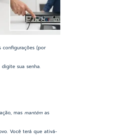
s configurações (por
.
 digite sua senha.
vação, mas
mantém
as
o. Você terá que ativá-