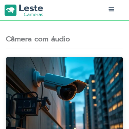
Ir
para
o
Quem Somos
conteúdo
Câmera com áudio