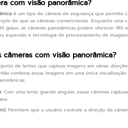
ra com visão panorâmica?
âmica
é um tipo de câmera de segurança que permite c
mplo do que as câmeras convencionais. Enquanto uma câ
0 graus, as câmeras panorâmicas podem oferecer 180 a 
tes especiais e tecnologia de processamento de image
 câmeras com visão panorâmica?
onjunto de lentes que captura imagens em várias direç
ão combina essas imagens em uma única visualização p
anorâmicas:
e
: Com uma lente grande angular, essas câmeras captu
aus.
om)
: Permitem que o usuário controle a direção da câme