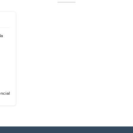
da
ncial