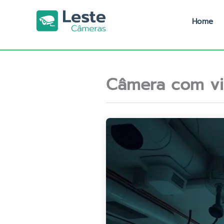
Ir
para
Home
o
conteúdo
Câmera com vi