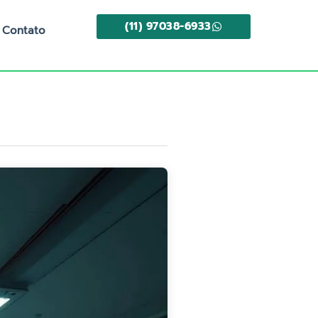
(11) 97038-6933
Contato