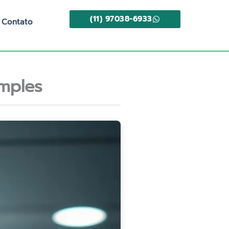
(11) 97038-6933
Contato
mples