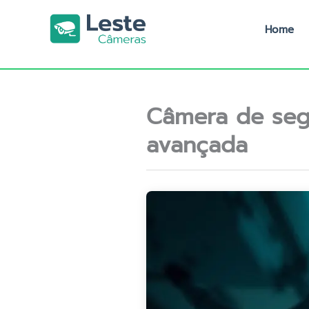
Ir
para
Home
o
conteúdo
Câmera de seg
avançada