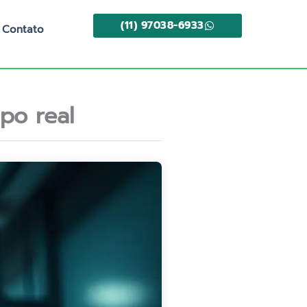
(11) 97038-6933
Contato
o real