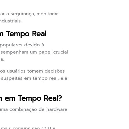
ar a segurança, monitorar
dustriais.
m Tempo Real
populares devido à
desempenham um papel crucial
a.
 os usuários tomem decisões
 suspeitas em tempo real, ele
m em Tempo Real?
uma combinação de hardware
es mais comuns são CCD e