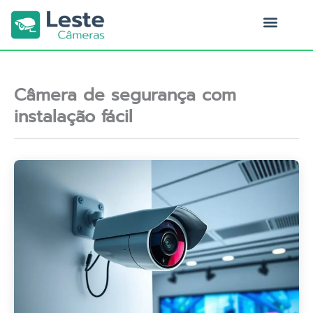
Ir
para
o
Quem Somos
conteúdo
Câmera de segurança com
instalação fácil