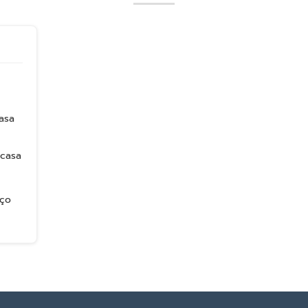
asa
 casa
eço