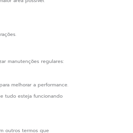
aior área possível.
rações.
izar manutenções regulares:
para melhorar a performance.
ue tudo esteja funcionando
em outros termos que