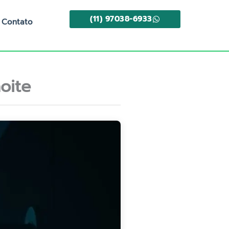
(11) 97038-6933
Contato
oite