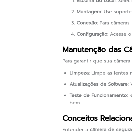
Escolha do Local:
Seleci
Montagem:
Use suportes
Conexão:
Para câmeras I
Configuração:
Acesse o 
Manutenção das C
Para garantir que sua câmera
Limpeza:
Limpe as lentes r
Atualizações de Software:
V
Teste de Funcionamento:
R
bem.
Conceitos Relacion
Entender a
câmera de segura