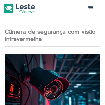
Ir
para
o
Quem Somos
conteúdo
Câmera de segurança com visão
infravermelha