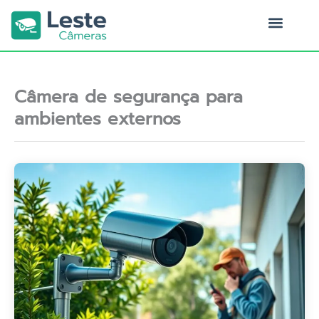
Ir
para
o
Quem Somos
conteúdo
Câmera de segurança para
ambientes externos