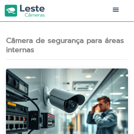
Ir
para
o
Quem Somos
conteúdo
Câmera de segurança para áreas
internas