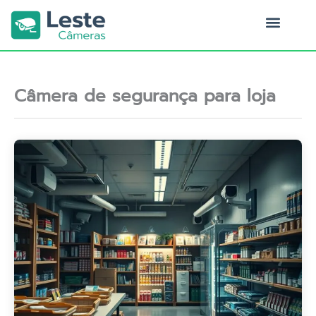
Ir
para
o
Quem Somos
conteúdo
Câmera de segurança para loja