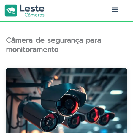
Ir
para
o
Quem Somos
conteúdo
Câmera de segurança para
monitoramento