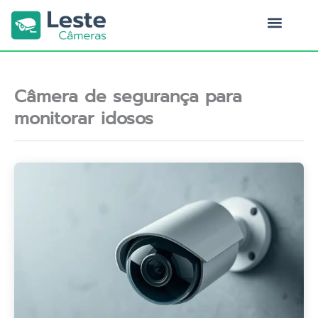
Ir
para
o
Quem Somos
conteúdo
Câmera de segurança para
monitorar idosos