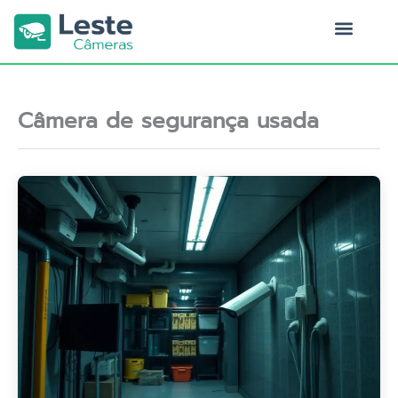
Ir
para
o
Quem Somos
conteúdo
Câmera de segurança usada