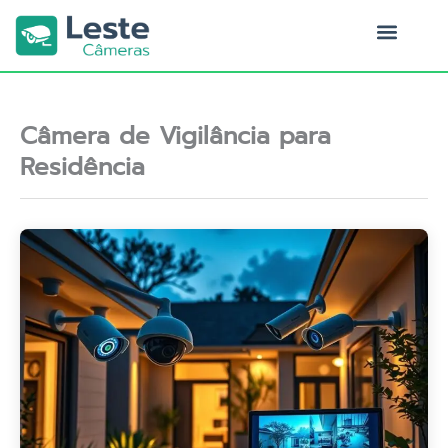
Ir
para
o
Quem Somos
conteúdo
Câmera de Vigilância para
Residência