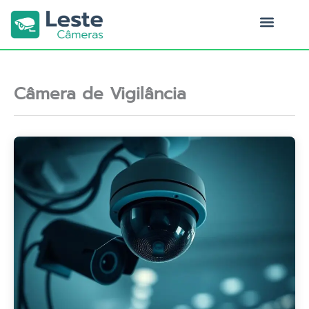
Ir
para
o
Quem Somos
conteúdo
Câmera de Vigilância