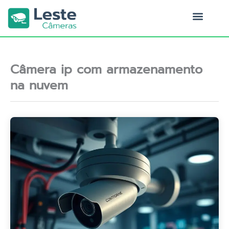
Ir
para
o
Quem Somos
conteúdo
Câmera ip com armazenamento
na nuvem