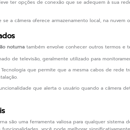
eve ter opções de conexão que se adequem à sua rede
 se a câmera oferece armazenamento local, na nuvem 
ados
são noturna
também envolve conhecer outros termos e te
hado de televisão, geralmente utilizado para monitoram
Tecnologia que permite que a mesma cabos de rede tr
stalação.
uncionalidade que alerta o usuário quando a câmera d
is
rna são uma ferramenta valiosa para qualquer sistema d
 funcionalidades, você pode melhorar significativament