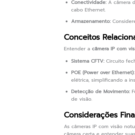
Conectividade:
A câmera d
cabo Ethernet.
Armazenamento:
Considere
Conceitos Relacion
Entender a
câmera IP com vi
Sistema CFTV:
Circuito fec
POE (Power over Ethernet):
elétrica, simplificando a in
Detecção de Movimento:
F
de visão.
Considerações Fina
As câmeras IP com visão notu
câmera certa e entender suas