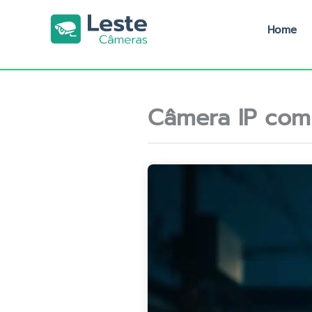
Ir
para
Home
o
conteúdo
Câmera IP com