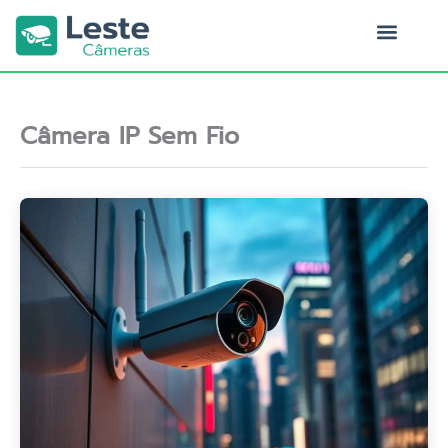
Ir
para
o
Quem Somos
conteúdo
Câmera IP Sem Fio