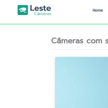
Ir
para
Home
o
conteúdo
Câmeras com s