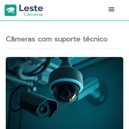
Ir
para
o
Quem Somos
conteúdo
Câmeras com suporte técnico