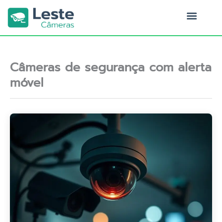
Ir
para
o
Quem Somos
conteúdo
Câmeras de segurança com alerta
móvel