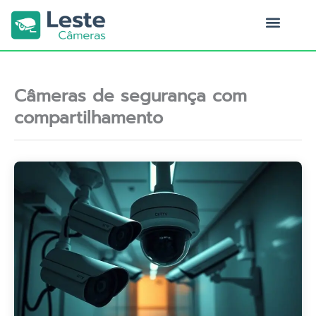
Ir
para
o
Quem Somos
conteúdo
Câmeras de segurança com
compartilhamento