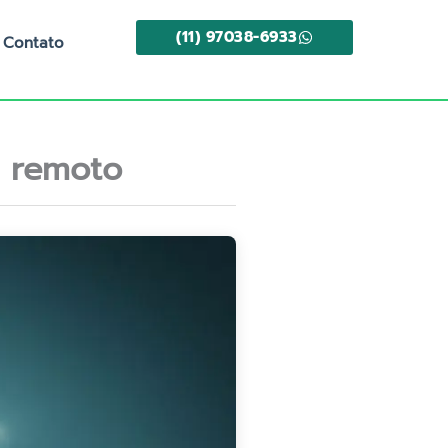
(11) 97038-6933
Contato
 remoto