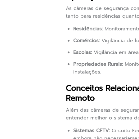
As câmeras de segurança com
tanto para residências quant
Residências:
Monitoramento 
Comércios:
Vigilância de l
Escolas:
Vigilância em área
Propriedades Rurais:
Monito
instalações.
Conceitos Relacio
Remoto
Além das câmeras de seguran
entender melhor o sistema d
Sistemas CFTV:
Circuito Fe
embora não necessariame