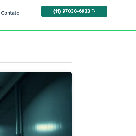
(11) 97038-6933
Contato