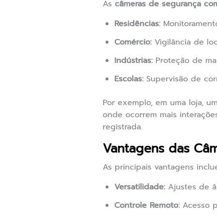
As
câmeras de segurança co
Residências:
Monitoramento
Comércio:
Vigilância de lo
Indústrias:
Proteção de maq
Escolas:
Supervisão de corr
Por exemplo, em uma loja, u
onde ocorrem mais interações
registrada.
Vantagens das Câ
As principais vantagens inclu
Versatilidade:
Ajustes de â
Controle Remoto:
Acesso pe