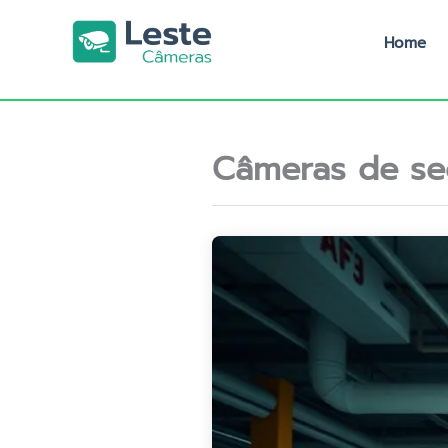
Ir
para
Home
o
conteúdo
Câmeras de s