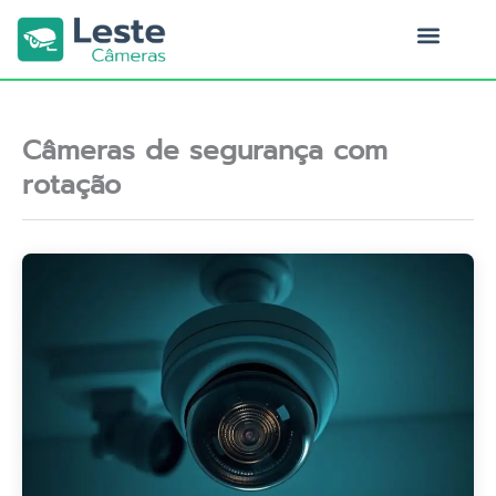
Ir
para
o
Quem Somos
conteúdo
Câmeras de segurança com
rotação