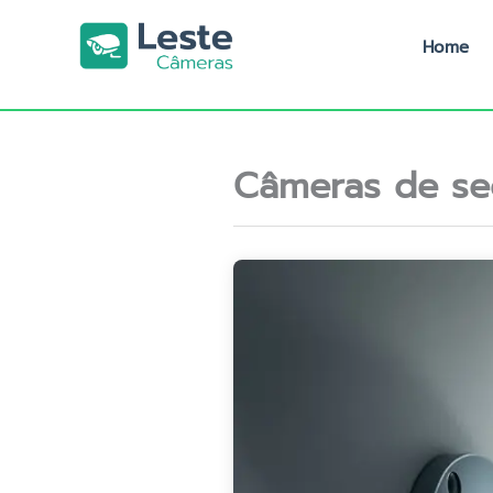
Ir
para
Home
o
conteúdo
Câmeras de se