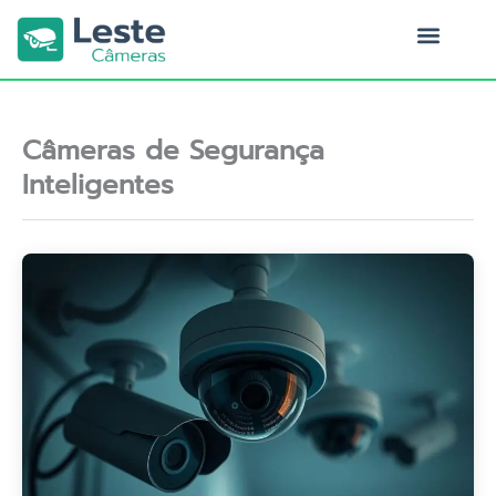
Ir
para
o
Quem Somos
conteúdo
Câmeras de Segurança
Inteligentes