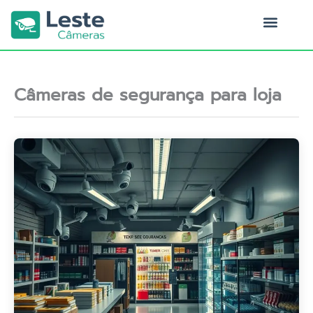
Ir
para
o
Quem Somos
conteúdo
Câmeras de segurança para loja