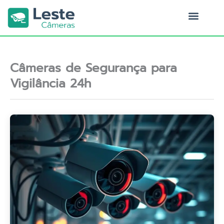
Ir
para
o
Quem Somos
conteúdo
Câmeras de Segurança para
Vigilância 24h