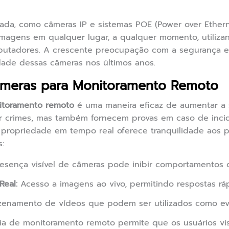
ada, como câmeras IP e sistemas POE (Power over Ether
magens em qualquer lugar, a qualquer momento, utiliza
putadores. A crescente preocupação com a segurança e
dade dessas câmeras nos últimos anos.
âmeras para Monitoramento Remoto
itoramento remoto
é uma maneira eficaz de aumentar a s
r crimes, mas também fornecem provas em caso de incid
propriedade em tempo real oferece tranquilidade aos pr
:
sença visível de câmeras pode inibir comportamentos c
eal:
Acesso a imagens ao vivo, permitindo respostas ráp
enamento de vídeos que podem ser utilizados como evi
a de monitoramento remoto permite que os usuários vi