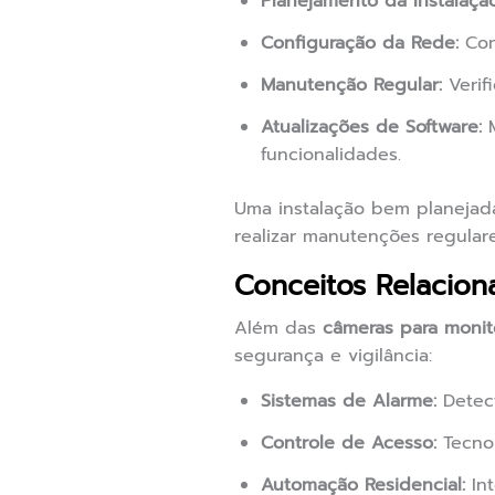
Planejamento da Instalação
Configuração da Rede:
Con
Manutenção Regular:
Verif
Atualizações de Software:
M
funcionalidades.
Uma instalação bem planejada
realizar manutenções regula
Conceitos Relacion
Além das
câmeras para moni
segurança e vigilância:
Sistemas de Alarme:
Detect
Controle de Acesso:
Tecnol
Automação Residencial:
Int