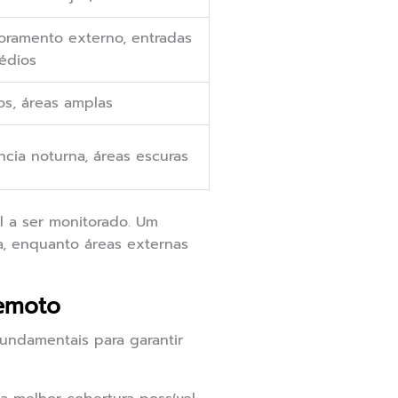
oramento externo, entradas
édios
os, áreas amplas
ância noturna, áreas escuras
l a ser monitorado. Um
a, enquanto áreas externas
Remoto
undamentais para garantir