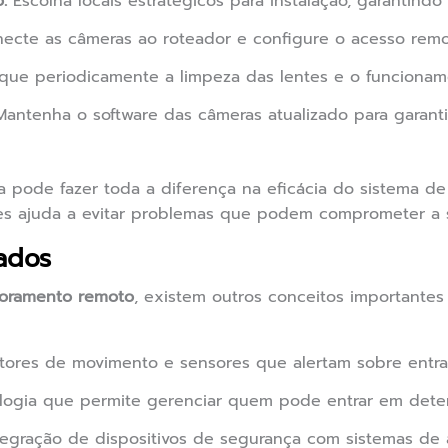
:
Escolha locais estratégicos para instalação, garantindo
ecte as câmeras ao roteador e configure o acesso remot
ique periodicamente a limpeza das lentes e o funcionam
antenha o software das câmeras atualizado para garant
 pode fazer toda a diferença na eficácia do sistema de
res ajuda a evitar problemas que podem comprometer a 
ados
toramento remoto
, existem outros conceitos importante
ores de movimento e sensores que alertam sobre entra
ogia que permite gerenciar quem pode entrar em deter
egração de dispositivos de segurança com sistemas de 