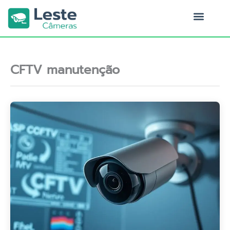
Ir
para
o
Quem Somos
conteúdo
CFTV manutenção