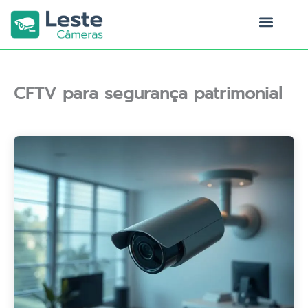
Ir
para
o
Quem Somos
conteúdo
CFTV para segurança patrimonial