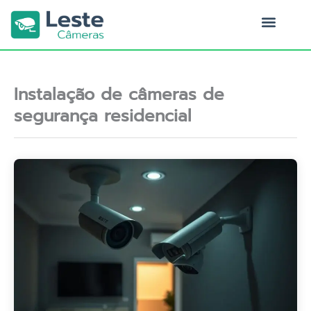
Ir
para
o
Quem Somos
conteúdo
Instalação de câmeras de
segurança residencial