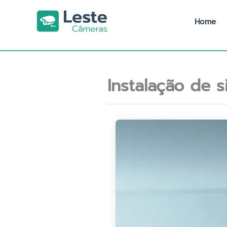
Ir
para
Home
o
conteúdo
Instalação de 