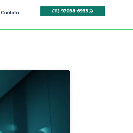
(11) 97038-6933
Contato