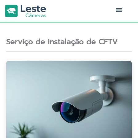
Ir
para
o
Quem Somos
conteúdo
Serviço de instalação de CFTV