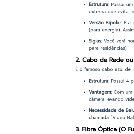
Estrutura:
Possui um 
externa que evita in
Versão Bipolar:
É a m
(para energia). Ass
Siglas:
Você verá nom
para residências).
2. Cabo de Rede ou 
É o famoso cabo azul de i
Estrutura:
Possui 4 pa
Vantagem:
Com um ún
câmera levando víde
Necessidade de Balu
chamada “Video Balu
3. Fibra Óptica (O F