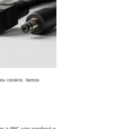
eu cenário. Vamos
nas o BNC com parafuso) e