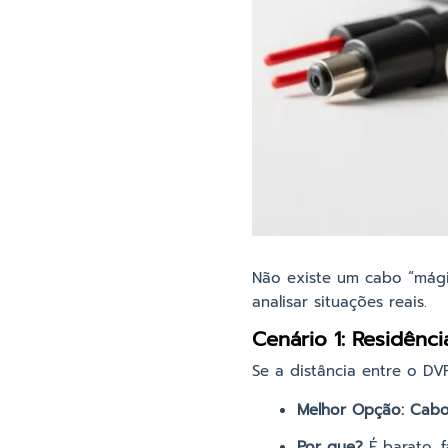
Não existe um cabo “mági
analisar situações reais.
Cenário 1: Residênc
Se a distância entre o D
Melhor Opção:
Cabo
Por que?
É barato, f