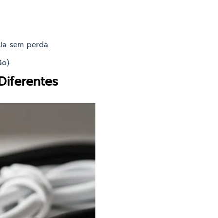
cia sem perda.
o).
iferentes