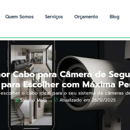
Quem Somos
Serviços
Orçamento
Blog
hor Cabo para Câmera de Segu
 para Escolher com Máxima Pe
escolher o cabo ideal para o seu sistema de câmeras d
Sandro Melo
Atualizado em 26/12/2025