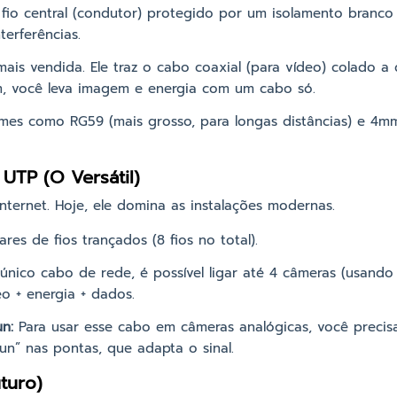
fio central (condutor) protegido por um isolamento branco
terferências.
ais vendida. Ele traz o cabo coaxial (para vídeo) colado a d
im, você leva imagem e energia com um cabo só.
es como RG59 (mais grosso, para longas distâncias) e 4mm (
UTP (O Versátil)
nternet. Hoje, ele domina as instalações modernas.
res de fios trançados (8 fios no total).
ico cabo de rede, é possível ligar até 4 câmeras (usando
o + energia + dados.
n:
Para usar esse cabo em câmeras analógicas, você preci
n” nas pontas, que adapta o sinal.
uturo)