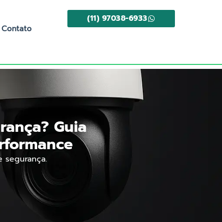
(11) 97038-6933
Contato
rança? Guia
rformance
e segurança.