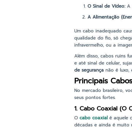
O Sinal de Vídeo:
A 
A Alimentação (Energ
Um cabo inadequado causa
qualidade do fio, só cheg
infravermelho, ou a image
Além disso, cabos ruins f
e até sinal de celular, s
de segurança
não é luxo, 
Principais Cab
No mercado brasileiro, vo
seus pontos fortes.
1. Cabo Coaxial (O C
O
cabo coaxial
é aquele c
décadas e ainda é muito u