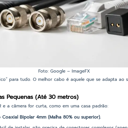
Foto: Google – ImageFX
co” para tudo. O melhor cabo é aquele que se adapta ao s
ias Pequenas (Até 30 metros)
VR e a câmera for curta, como em uma casa padrão:
 Coaxial Bipolar 4mm (Malha 80% ou superior).
ácil de instalar, não precisa de conectores complexos (ape