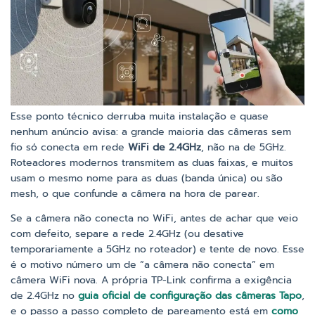
Esse ponto técnico derruba muita instalação e quase
nenhum anúncio avisa: a grande maioria das câmeras sem
fio só conecta em rede
WiFi de 2.4GHz
, não na de 5GHz.
Roteadores modernos transmitem as duas faixas, e muitos
usam o mesmo nome para as duas (banda única) ou são
mesh, o que confunde a câmera na hora de parear.
Se a câmera não conecta no WiFi, antes de achar que veio
com defeito, separe a rede 2.4GHz (ou desative
temporariamente a 5GHz no roteador) e tente de novo. Esse
é o motivo número um de “a câmera não conecta” em
câmera WiFi nova. A própria TP-Link confirma a exigência
de 2.4GHz no
guia oficial de configuração das câmeras Tapo
,
e o passo a passo completo de pareamento está em
como