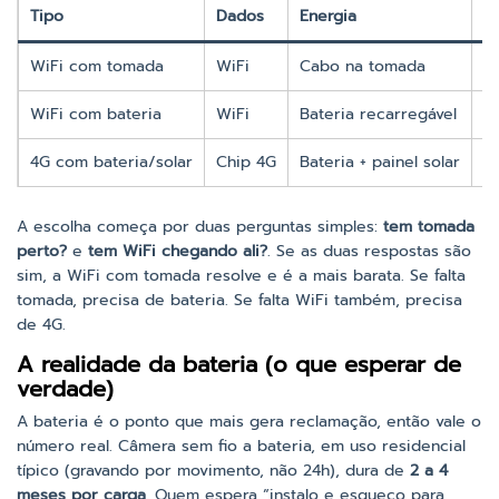
Tipo
Dados
Energia
M
WiFi com tomada
WiFi
Cabo na tomada
P
WiFi com bateria
WiFi
Bateria recarregável
P
4G com bateria/solar
Chip 4G
Bateria + painel solar
Lo
A escolha começa por duas perguntas simples:
tem tomada
perto?
e
tem WiFi chegando ali?
. Se as duas respostas são
sim, a WiFi com tomada resolve e é a mais barata. Se falta
tomada, precisa de bateria. Se falta WiFi também, precisa
de 4G.
A realidade da bateria (o que esperar de
verdade)
A bateria é o ponto que mais gera reclamação, então vale o
número real. Câmera sem fio a bateria, em uso residencial
típico (gravando por movimento, não 24h), dura de
2 a 4
meses por carga
. Quem espera “instalo e esqueço para