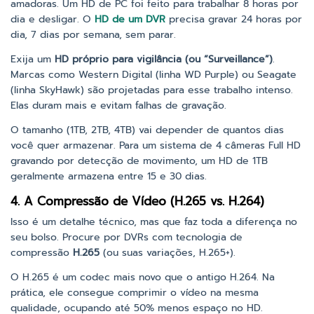
amadoras. Um HD de PC foi feito para trabalhar 8 horas por
dia e desligar. O
HD de um DVR
precisa gravar 24 horas por
dia, 7 dias por semana, sem parar.
Exija um
HD próprio para vigilância (ou “Surveillance”)
.
Marcas como Western Digital (linha WD Purple) ou Seagate
(linha SkyHawk) são projetadas para esse trabalho intenso.
Elas duram mais e evitam falhas de gravação.
O tamanho (1TB, 2TB, 4TB) vai depender de quantos dias
você quer armazenar. Para um sistema de 4 câmeras Full HD
gravando por detecção de movimento, um HD de 1TB
geralmente armazena entre 15 e 30 dias.
4. A Compressão de Vídeo (H.265 vs. H.264)
Isso é um detalhe técnico, mas que faz toda a diferença no
seu bolso. Procure por DVRs com tecnologia de
compressão
H.265
(ou suas variações, H.265+).
O H.265 é um codec mais novo que o antigo H.264. Na
prática, ele consegue comprimir o vídeo na mesma
qualidade, ocupando até 50% menos espaço no HD.