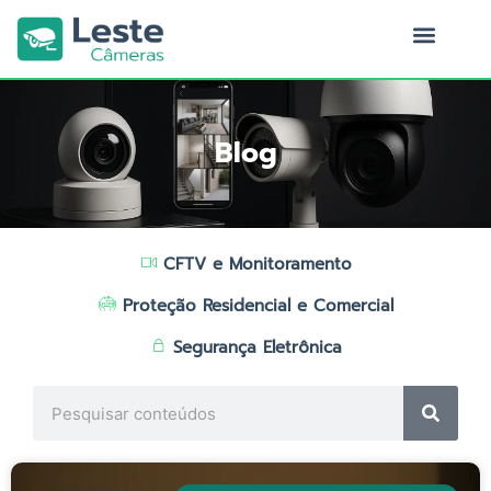
Ir
para
o
Quem Somos
conteúdo
Blog
CFTV e Monitoramento
Proteção Residencial e Comercial
Segurança Eletrônica
Search