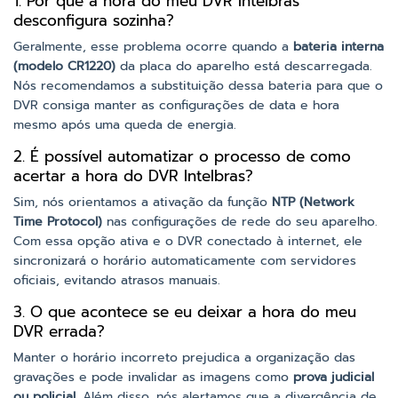
1. Por que a hora do meu DVR Intelbras
desconfigura sozinha?
Geralmente, esse problema ocorre quando a
bateria interna
(modelo CR1220)
da placa do aparelho está descarregada.
Nós recomendamos a substituição dessa bateria para que o
DVR consiga manter as configurações de data e hora
mesmo após uma queda de energia.
2. É possível automatizar o processo de como
acertar a hora do DVR Intelbras?
Sim, nós orientamos a ativação da função
NTP (Network
Time Protocol)
nas configurações de rede do seu aparelho.
Com essa opção ativa e o DVR conectado à internet, ele
sincronizará o horário automaticamente com servidores
oficiais, evitando atrasos manuais.
3. O que acontece se eu deixar a hora do meu
DVR errada?
Manter o horário incorreto prejudica a organização das
gravações e pode invalidar as imagens como
prova judicial
ou policial
. Além disso, nós alertamos que a divergência de