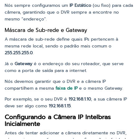
Nós sempre configuramos um
IP Estático
(ou fixo) para cada
câmera, garantindo que o DVR sempre a encontre no
mesmo “endereço”.
Máscara de Sub-rede e Gateway
A máscara de sub-rede define quais IPs pertencem à
mesma rede local, sendo o padrão mais comum o
255.255.255.0
.
Já o
Gateway
é o endereço do seu roteador, que serve
como a porta de saída para a internet.
Nós devemos garantir que o DVR e a câmera IP
compartilhem a mesma
faixa de IP
e o mesmo Gateway.
Por exemplo, se o seu DVR é
192.168.1.10
, a sua câmera IP
deve ser algo como
192.168.1.15
.
Configurando a Câmera IP Intelbras
Inicialmente
Antes de tentar adicionar a câmera diretamente no DVR,