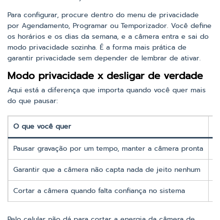
Para configurar, procure dentro do menu de privacidade
por Agendamento, Programar ou Temporizador. Você define
os horários e os dias da semana, e a câmera entra e sai do
modo privacidade sozinha. É a forma mais prática de
garantir privacidade sem depender de lembrar de ativar.
Modo privacidade x desligar de verdade
Aqui está a diferença que importa quando você quer mais
do que pausar:
O que você quer
O
Pausar gravação por um tempo, manter a câmera pronta
M
Garantir que a câmera não capta nada de jeito nenhum
D
Cortar a câmera quando falta confiança no sistema
D
Pelo celular não dá para cortar a energia da câmera de