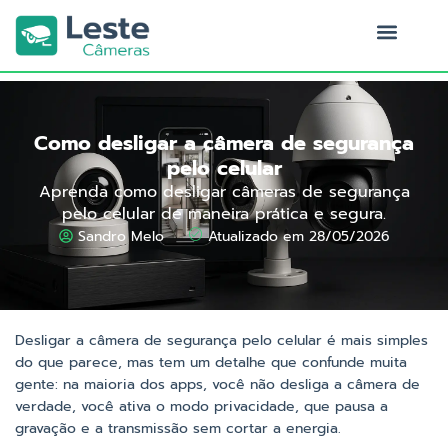
Ir
para
o
Quem Somos
conteúdo
Como desligar a câmera de segurança
pelo celular
Aprenda como desligar câmeras de segurança
pelo celular de maneira prática e segura.
Sandro Melo
Atualizado em 28/05/2026
Desligar a câmera de segurança pelo celular é mais simples
do que parece, mas tem um detalhe que confunde muita
gente: na maioria dos apps, você não desliga a câmera de
verdade, você ativa o modo privacidade, que pausa a
gravação e a transmissão sem cortar a energia.